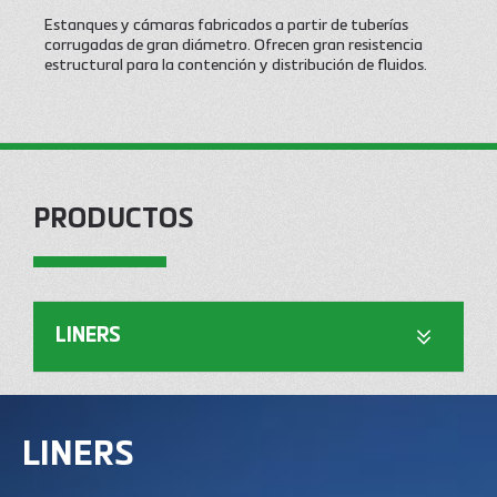
Estanques y cámaras fabricados a partir de tuberías
corrugadas de gran diámetro. Ofrecen gran resistencia
estructural para la contención y distribución de fluidos.
PRODUCTOS
LINERS
COATINGS
LINERS
COATINGS
DRENAJE
GEOCOMPUESTO
REFUERZO
OTROS
DRENAJE