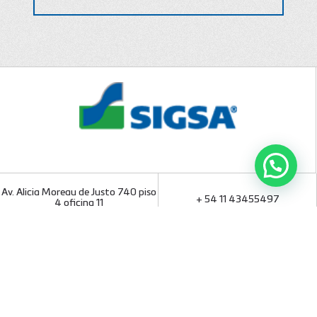
Av. Alicia Moreau de Justo 740 piso
+ 54 11 43455497
4 oficina 11
Puerto Madero (C1107AAP) C.A.B.A.
ventas@sigsa-sa.com.ar
Argentina
Quienes Somos
Servicios
Productos
Aplicaciones
Obras destacadas
Sustentabilidad