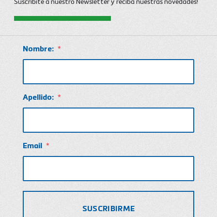
Suscribite a nuestro Newsletter y reciba nuestras novedades!
Nombre:
*
Apellido:
*
Email
*