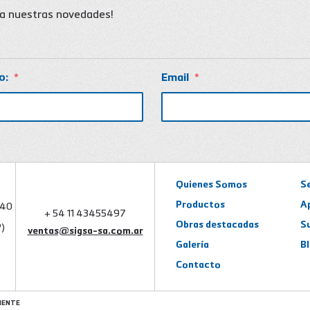
ba nuestras novedades!
o:
*
Email
*
Quienes Somos
S
Productos
A
740
+ 54 11 43455497
Obras destacadas
S
)
ventas@sigsa-sa.com.ar
Galería
B
Contacto
IENTE