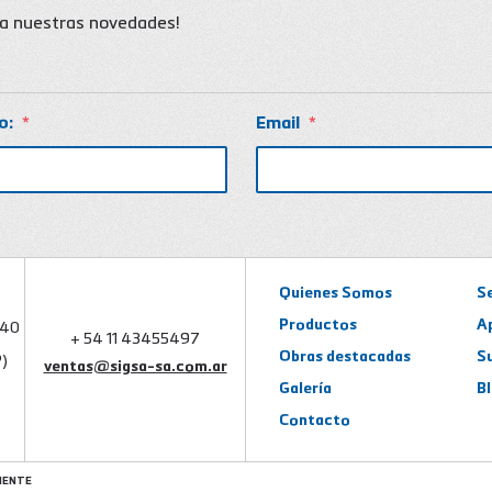
ba nuestras novedades!
o:
*
Email
*
Quienes Somos
S
Productos
A
740
+ 54 11 43455497
Obras destacadas
S
)
ventas@sigsa-sa.com.ar
Galería
B
Contacto
IENTE