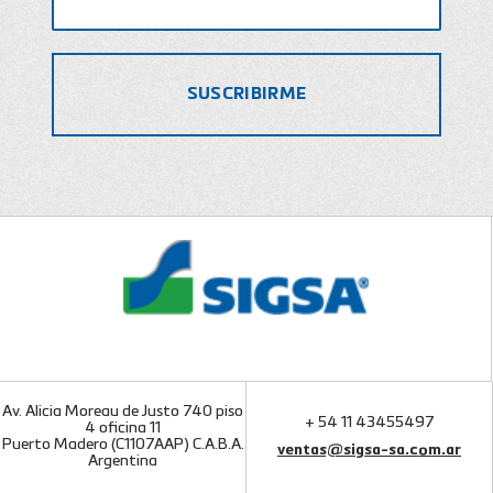
Av. Alicia Moreau de Justo 740 piso
+ 54 11 43455497
4 oficina 11
Puerto Madero (C1107AAP) C.A.B.A.
ventas@sigsa-sa.com.ar
Argentina