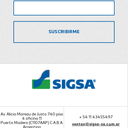
Av. Alicia Moreau de Justo 740 piso
+ 54 11 43455497
4 oficina 11
Puerto Madero (C1107AAP) C.A.B.A.
ventas@sigsa-sa.com.ar
Argentina